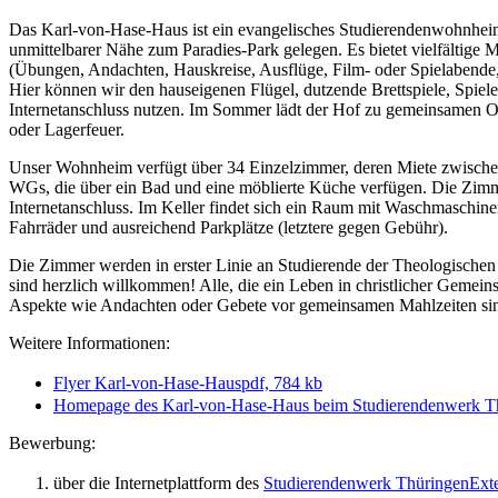
Das Karl-von-Hase-Haus ist ein evangelisches Studierendenwohnheim 
unmittelbarer Nähe zum Paradies-Park gelegen. Es bietet vielfältige 
(Übungen, Andachten, Hauskreise, Ausflüge, Film- oder Spielabende,
Hier können wir den hauseigenen Flügel, dutzende Brettspiele, Spiele
Internetanschluss nutzen. Im Sommer lädt der Hof zu gemeinsamen Ou
oder Lagerfeuer.
Unser Wohnheim verfügt über 34 Einzelzimmer, deren Miete zwischen 2
WGs, die über ein Bad und eine möblierte Küche verfügen. Die Zimm
Internetanschluss. Im Keller findet sich ein Raum mit Waschmaschin
Fahrräder und ausreichend Parkplätze (letztere gegen Gebühr).
Die Zimmer werden in erster Linie an Studierende der Theologischen
sind herzlich willkommen! Alle, die ein Leben in christlicher Gemeins
Aspekte wie Andachten oder Gebete vor gemeinsamen Mahlzeiten sind T
Weitere Informationen:
Flyer Karl-von-Hase-Haus
pdf, 784 kb
Homepage des Karl-von-Hase-Haus beim Studierendenwerk T
Bewerbung:
über die Internetplattform des
Studierendenwerk Thüringen
Ext