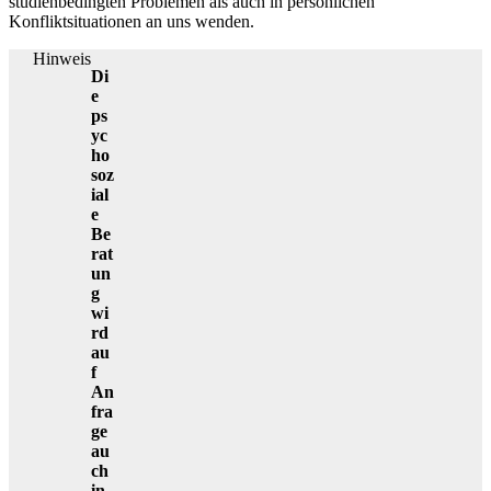
studienbedingten Problemen als auch in persönlichen
Konfliktsituationen an uns wenden.
Hinweis
Di
e
ps
yc
ho
soz
ial
e
Be
rat
un
g
wi
rd
au
f
An
fra
ge
au
ch
in