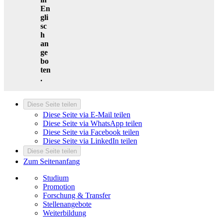
En
gli
sc
h
an
ge
bo
ten
.
Diese Seite teilen
Diese Seite via E-Mail teilen
Diese Seite via WhatsApp teilen
Diese Seite via Facebook teilen
Diese Seite via LinkedIn teilen
Diese Seite teilen
Zum Seitenanfang
Studium
Promotion
Forschung & Transfer
Stellenangebote
Weiterbildung