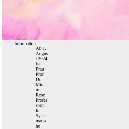
Information
Ab 1.
Augus
t 2024
ist
Frau
Prof.
Dr.
Miria
m
Rose
Profes
sorin
für
Syste
matisc
he