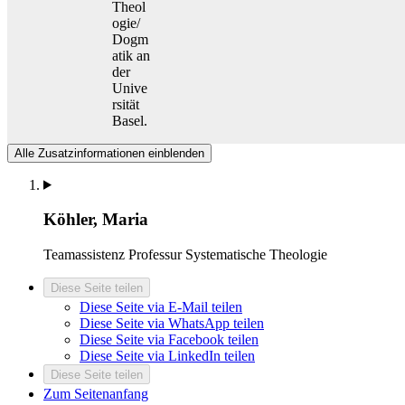
Theol
ogie/
Dogm
atik an
der
Unive
rsität
Basel.
Alle Zusatzinformationen einblenden
Köhler, Maria
Teamassistenz
Professur Systematische Theologie
Diese Seite teilen
Diese Seite via E-Mail teilen
Diese Seite via WhatsApp teilen
Diese Seite via Facebook teilen
Diese Seite via LinkedIn teilen
Diese Seite teilen
Zum Seitenanfang