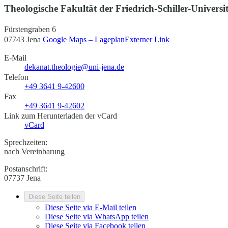
Theologische Fakultät der Friedrich-Schiller-Universi
Fürstengraben 6
07743 Jena
Google Maps – Lageplan
Externer Link
E-Mail
dekanat.theologie@uni-jena.de
Telefon
+49 3641 9-42600
Fax
+49 3641 9-42602
Link zum Herunterladen der vCard
vCard
Sprechzeiten:
nach Vereinbarung
Postanschrift:
07737 Jena
Diese Seite teilen
Diese Seite via E-Mail teilen
Diese Seite via WhatsApp teilen
Diese Seite via Facebook teilen