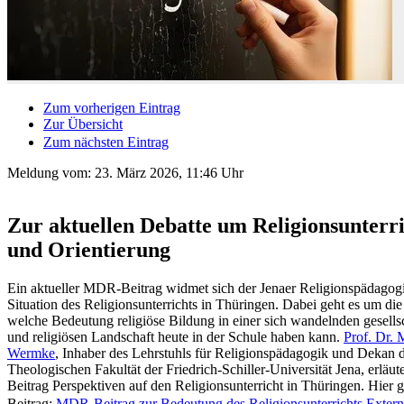
Zum vorherigen Eintrag
Zur Übersicht
Zum nächsten Eintrag
Meldung vom:
23. März 2026, 11:46 Uhr
Zur aktuellen Debatte um Religionsunterr
und Orientierung
Ein aktueller MDR-Beitrag widmet sich der Jenaer Religionspädagog
Situation des Religionsunterrichts in Thüringen. Dabei geht es um die
welche Bedeutung religiöse Bildung in einer sich wandelnden gesells
und religiösen Landschaft heute in der Schule haben kann.
Prof. Dr. 
Wermke
, Inhaber des Lehrstuhls für Religionspädagogik und Dekan 
Theologischen Fakultät der Friedrich-Schiller-Universität Jena, erläut
Beitrag Perspektiven auf den Religionsunterricht in Thüringen. Hier 
Beitrag:
MDR-Beitrag zur Bedeutung des Religionsunterrichts.
Extern